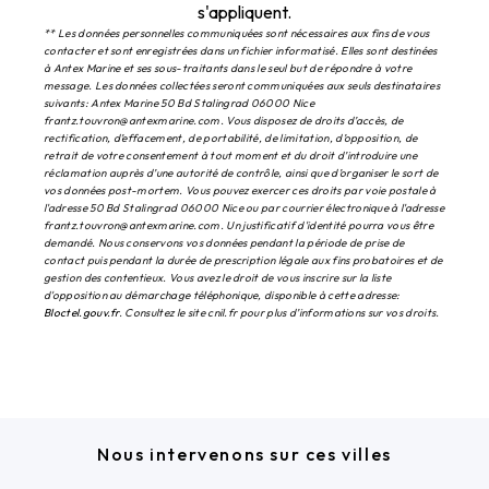
s'appliquent.
** Les données personnelles communiquées sont nécessaires aux fins de vous
contacter et sont enregistrées dans un fichier informatisé. Elles sont destinées
à Antex Marine et ses sous-traitants dans le seul but de répondre à votre
message. Les données collectées seront communiquées aux seuls destinataires
suivants: Antex Marine 50 Bd Stalingrad 06000 Nice
frantz.touvron@antexmarine.com. Vous disposez de droits d’accès, de
rectification, d’effacement, de portabilité, de limitation, d’opposition, de
retrait de votre consentement à tout moment et du droit d’introduire une
réclamation auprès d’une autorité de contrôle, ainsi que d’organiser le sort de
vos données post-mortem. Vous pouvez exercer ces droits par voie postale à
l'adresse 50 Bd Stalingrad 06000 Nice ou par courrier électronique à l'adresse
frantz.touvron@antexmarine.com. Un justificatif d'identité pourra vous être
demandé. Nous conservons vos données pendant la période de prise de
contact puis pendant la durée de prescription légale aux fins probatoires et de
gestion des contentieux. Vous avez le droit de vous inscrire sur la liste
d'opposition au démarchage téléphonique, disponible à cette adresse:
Bloctel.gouv.fr
. Consultez le site cnil.fr pour plus d’informations sur vos droits.
Nous intervenons sur ces villes