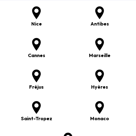
Nice
Antibes
Cannes
Marseille
Fréjus
Hyères
Saint-Tropez
Monaco