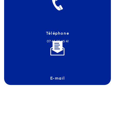
Téléphone
07 45 05 65 41
E-mail
frantz.touvron@antexmarine.com