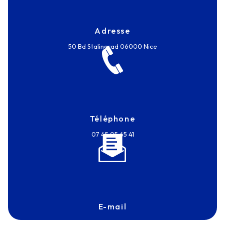
Adresse
50 Bd Stalingrad
06000 Nice
Téléphone
07 45 05 65 41
E-mail
frantz.touvron@antexmarine.com