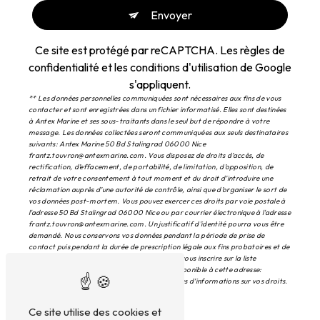
Envoyer
Ce site est protégé par reCAPTCHA. Les
règles de
confidentialité
et les
conditions d'utilisation
de Google
s'appliquent.
** Les données personnelles communiquées sont nécessaires aux fins de vous
contacter et sont enregistrées dans un fichier informatisé. Elles sont destinées
à Antex Marine et ses sous-traitants dans le seul but de répondre à votre
message. Les données collectées seront communiquées aux seuls destinataires
suivants: Antex Marine 50 Bd Stalingrad 06000 Nice
frantz.touvron@antexmarine.com. Vous disposez de droits d’accès, de
rectification, d’effacement, de portabilité, de limitation, d’opposition, de
retrait de votre consentement à tout moment et du droit d’introduire une
réclamation auprès d’une autorité de contrôle, ainsi que d’organiser le sort de
vos données post-mortem. Vous pouvez exercer ces droits par voie postale à
l'adresse 50 Bd Stalingrad 06000 Nice ou par courrier électronique à l'adresse
frantz.touvron@antexmarine.com. Un justificatif d'identité pourra vous être
demandé. Nous conservons vos données pendant la période de prise de
contact puis pendant la durée de prescription légale aux fins probatoires et de
gestion des contentieux. Vous avez le droit de vous inscrire sur la liste
d'opposition au démarchage téléphonique, disponible à cette adresse:
Bloctel.gouv.fr
. Consultez le site cnil.fr pour plus d’informations sur vos droits.
Ce site utilise des cookies et