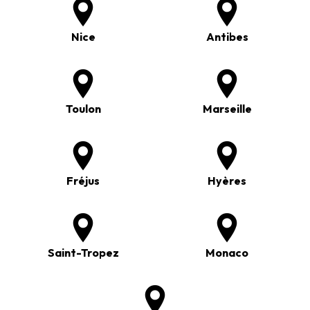
Nice
Antibes
Toulon
Marseille
Fréjus
Hyères
Saint-Tropez
Monaco