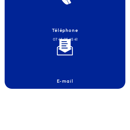
Téléphone
07 45 05 65 41
E-mail
frantz.touvron@antexmarine.com