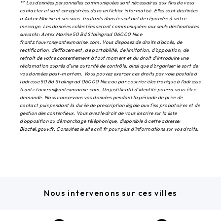
** Les données personnelles communiquées sont nécessaires aux fins de vous
contacter et sont enregistrées dans un fichier informatisé. Elles sont destinées
à Antex Marine et ses sous-traitants dans le seul but de répondre à votre
message. Les données collectées seront communiquées aux seuls destinataires
suivants: Antex Marine 50 Bd Stalingrad 06000 Nice
frantz.touvron@antexmarine.com. Vous disposez de droits d’accès, de
rectification, d’effacement, de portabilité, de limitation, d’opposition, de
retrait de votre consentement à tout moment et du droit d’introduire une
réclamation auprès d’une autorité de contrôle, ainsi que d’organiser le sort de
vos données post-mortem. Vous pouvez exercer ces droits par voie postale à
l'adresse 50 Bd Stalingrad 06000 Nice ou par courrier électronique à l'adresse
frantz.touvron@antexmarine.com. Un justificatif d'identité pourra vous être
demandé. Nous conservons vos données pendant la période de prise de
contact puis pendant la durée de prescription légale aux fins probatoires et de
gestion des contentieux. Vous avez le droit de vous inscrire sur la liste
d'opposition au démarchage téléphonique, disponible à cette adresse:
Bloctel.gouv.fr
. Consultez le site cnil.fr pour plus d’informations sur vos droits.
Nous intervenons sur ces villes