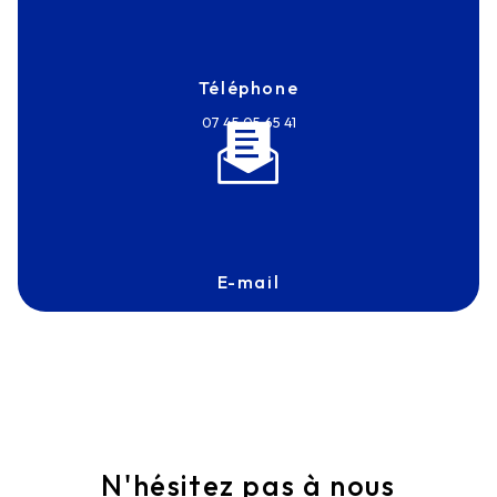
Téléphone
07 45 05 65 41
E-mail
frantz.touvron@antexmarine.com
N'hésitez pas à nous