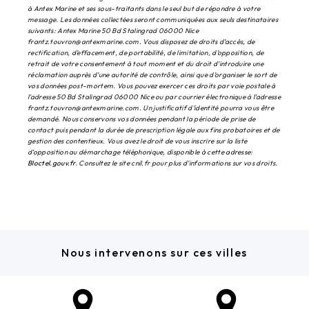
à Antex Marine et ses sous-traitants dans le seul but de répondre à votre
message. Les données collectées seront communiquées aux seuls destinataires
suivants: Antex Marine 50 Bd Stalingrad 06000 Nice
frantz.touvron@antexmarine.com. Vous disposez de droits d’accès, de
rectification, d’effacement, de portabilité, de limitation, d’opposition, de
retrait de votre consentement à tout moment et du droit d’introduire une
réclamation auprès d’une autorité de contrôle, ainsi que d’organiser le sort de
vos données post-mortem. Vous pouvez exercer ces droits par voie postale à
l'adresse 50 Bd Stalingrad 06000 Nice ou par courrier électronique à l'adresse
frantz.touvron@antexmarine.com. Un justificatif d'identité pourra vous être
demandé. Nous conservons vos données pendant la période de prise de
contact puis pendant la durée de prescription légale aux fins probatoires et de
gestion des contentieux. Vous avez le droit de vous inscrire sur la liste
d'opposition au démarchage téléphonique, disponible à cette adresse:
Bloctel.gouv.fr
. Consultez le site cnil.fr pour plus d’informations sur vos droits.
Nous intervenons sur ces villes