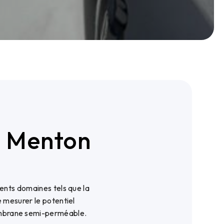
e Menton
N
rents domaines tels que la
e mesurer le potentiel
membrane semi-perméable.