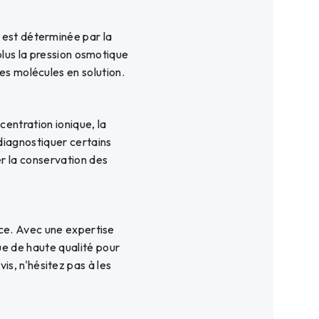
 est déterminée par la
 plus la pression osmotique
es molécules en solution.
centration ionique, la
 diagnostiquer certains
er la conservation des
ice. Avec une expertise
e de haute qualité pour
s, n'hésitez pas à les